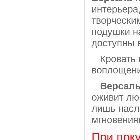
интерьера
творчески
подушки н
доступны 
Кровать м
воплощени
Версал
оживит лю
лишь насл
мгновения
При поку