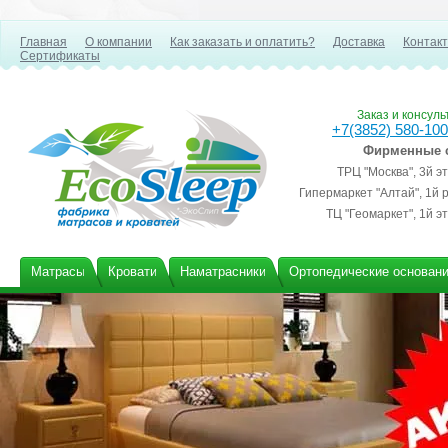
Главная
О компании
Как заказать и оплатить?
Доставка
Контак
Сертификаты
Заказ и консул
+7(3852) 580-100
Фирменные 
ТРЦ "Москва", 3й э
Гипермаркет "Алтай", 1й 
ТЦ "Геомаркет", 1й э
Матрасы
Кровати
Наматрасники
Ортопедические основан