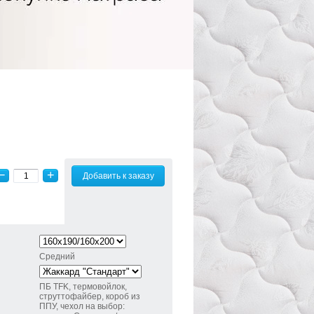
−
+
Добавить к заказу
Средний
ПБ TFK, термовойлок,
струттофайбер, короб из
ППУ, чехол на выбор: