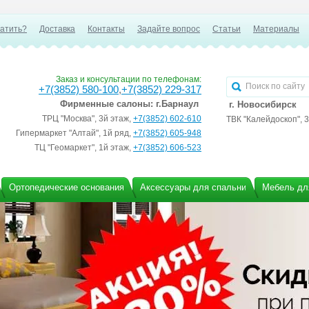
латить?
Доставка
Контакты
Задайте вопрос
Статьи
Материалы
Заказ и консультации по телефонам:
+7(3852) 580-100
,
+7(3852) 229-317
Фирменные салоны:
г.Барнаул
г. Новосибирск
ТРЦ "Москва", 3й этаж,
+7(3852) 602-610
ТВК "Калейдоскоп", 
Гипермаркет "Алтай", 1й ряд,
+7(3852) 605-948
ТЦ "Геомаркет", 1й этаж,
+7(3852) 606-523
Ортопедические основания
Аксессуары для спальни
Мебель дл