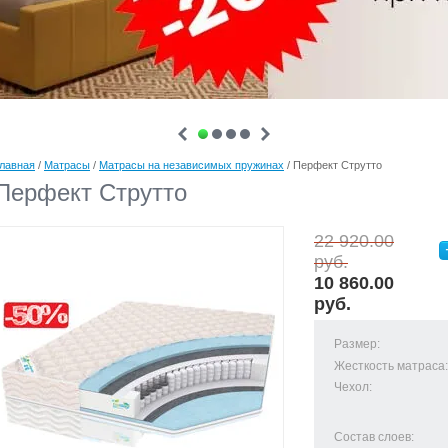
лавная
/
Матрасы
/
Матрасы на независимых пружинах
/ Перфект Струтто
Перфект Струтто
22 920.00
руб.
10 860.00
руб.
Размер:
Жесткость матраса:
Чехол:
Состав слоев: