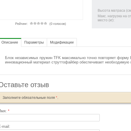
Высота матраса (см
Макс. нагрузка на 
место (кг):
Рейтинг:
(0 голосов)
Описание
Параметры
Модификации
Блок независимых пружин TFK максимально точно повторяет форму В
инновационный материал струттофайбер обеспечивает необходимую
Оставьте отзыв
Заполните обязательные поля
*
.
Имя:
*
-mail: