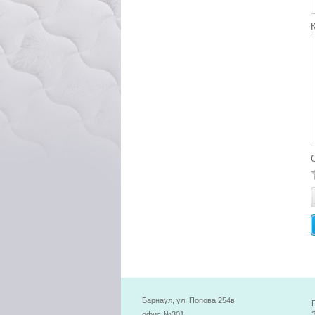
Барнаул, ул. Попова 254в,
офис №301