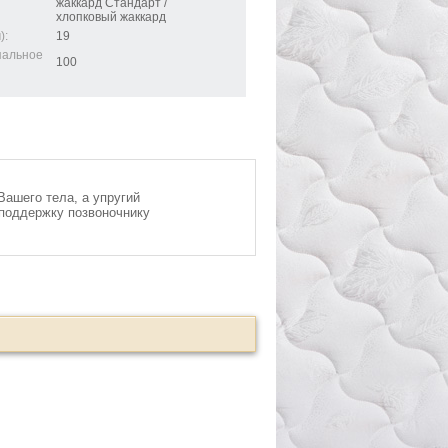
жаккард Стандарт /
хлопковый жаккард
):
19
спальное
100
ашего тела, а упругий
 поддержку позвоночнику