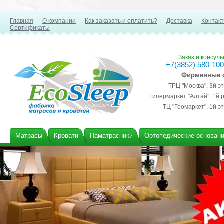
Главная
О компании
Как заказать и оплатить?
Доставка
Контак
Сертификаты
Заказ и консул
+7(3852) 580-100
Фирменные 
ТРЦ "Москва", 3й э
Гипермаркет "Алтай", 1й 
ТЦ "Геомаркет", 1й э
Матрасы
Кровати
Наматрасники
Ортопедические основан