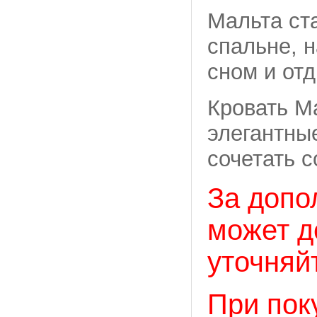
Мальта ст
спальне, 
сном и от
Кровать М
элегантны
сочетать 
За допо
может д
уточняй
При пок